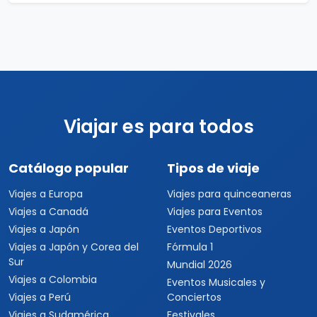
Irlanda con Londres
13 días / 13 noches
3 país(es)
USD $2,255
Ver detalles
por persona
Viajar es para todos
Catálogo popular
Tipos de viaje
Viajes a Europa
Viajes para quinceaneras