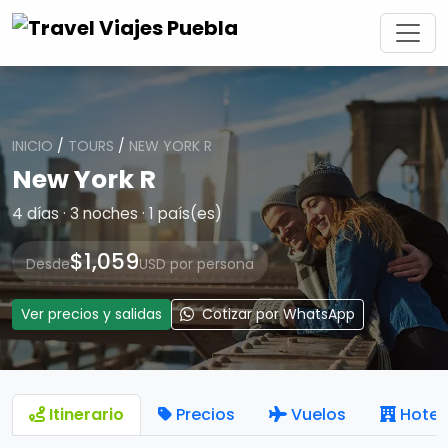
INICIO
/
TOURS
/
NEW YORK R
New York R
4 días · 3 noches · 1 país(es)
$1,059
Desde
USD por persona
Ver precios y salidas
Cotizar por WhatsApp
Itinerario
Precios
Vuelos
Hotel