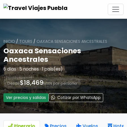
INICIO
/
TOURS
/
OAXACA SENSACIONES ANCESTRALES
Oaxaca Sensaciones
Ancestrales
6 días · 5 noches · 1 país(es)
$18,469
Desde
MXN por persona
Ver precios y salidas
Cotizar por WhatsApp
Itinerario
Precios
Vuelos
Hotel