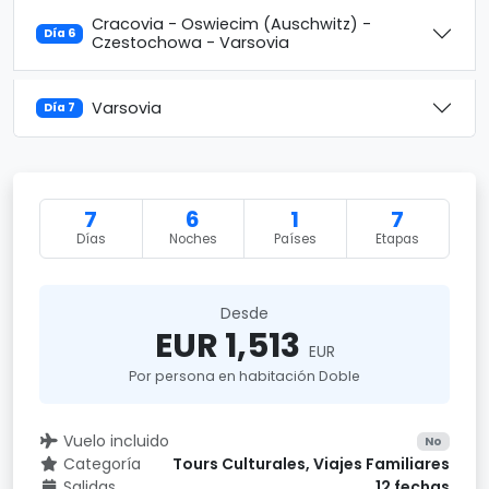
Cracovia - Oswiecim (Auschwitz) -
Día 6
Czestochowa - Varsovia
Varsovia
Día 7
7
6
1
7
Días
Noches
Países
Etapas
Desde
EUR 1,513
EUR
Por persona en habitación Doble
Vuelo incluido
No
Categoría
Tours Culturales, Viajes Familiares
Salidas
12 fechas