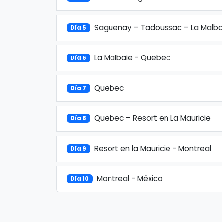
Saguenay – Tadoussac – La Malba
Día 5
La Malbaie - Quebec
Día 6
Quebec
Día 7
Quebec – Resort en La Mauricie
Día 8
Resort en la Mauricie - Montreal
Día 9
Montreal - México
Día 10