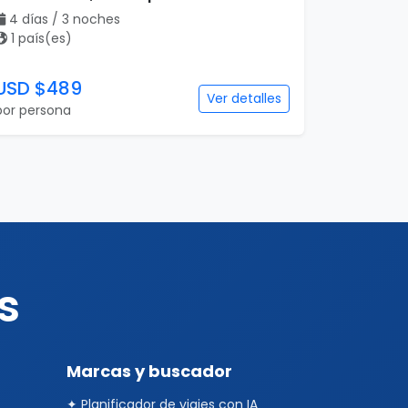
4 días / 3 noches
1 país(es)
USD $489
Ver detalles
por persona
s
Marcas y buscador
✦ Planificador de viajes con IA