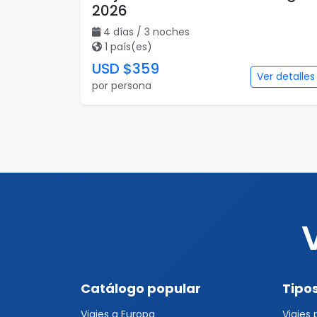
2026
4 días / 3 noches
1 país(es)
USD $359
Ver detalles
por persona
Catálogo popular
Tipos
Viajes a Europa
Viajes