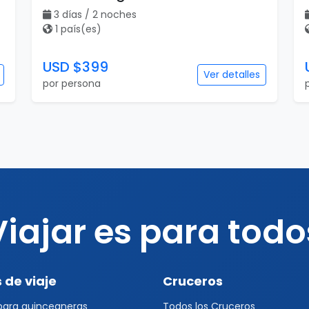
3 días / 2 noches
1 país(es)
USD $399
Ver detalles
por persona
Viajar es para todo
 de viaje
Cruceros
 para quinceaneras
Todos los Cruceros