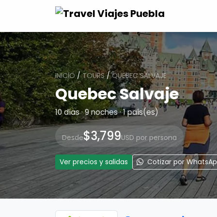
INICIO
/
TOURS
/
QUEBEC SALVAJE
Quebec Salvaje
10 días · 9 noches · 1 país(es)
$3,799
Desde
USD por persona
Ver precios y salidas
Cotizar por WhatsA