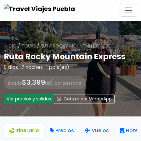
INICIO
/
TOURS
/
RUTA ROCKY MOUNTAIN EXPRESS
Ruta Rocky Mountain Express
8 días · 7 noches · 1 país(es)
$3,399
Desde
USD por persona
Ver precios y salidas
Cotizar por WhatsApp
Itinerario
Precios
Vuelos
Hotel