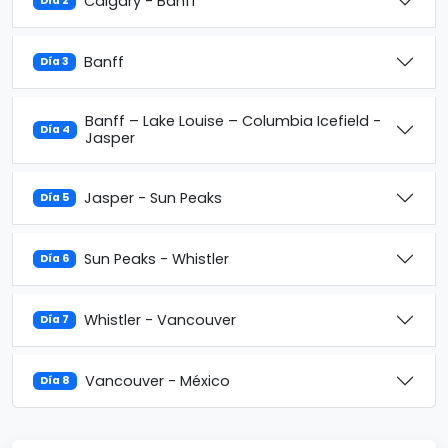
Calgary - Banff
Día 2
Banff
Día 3
Banff – Lake Louise – Columbia Icefield -
Día 4
Jasper
Jasper - Sun Peaks
Día 5
Sun Peaks - Whistler
Día 6
Whistler - Vancouver
Día 7
Vancouver - México
Día 8