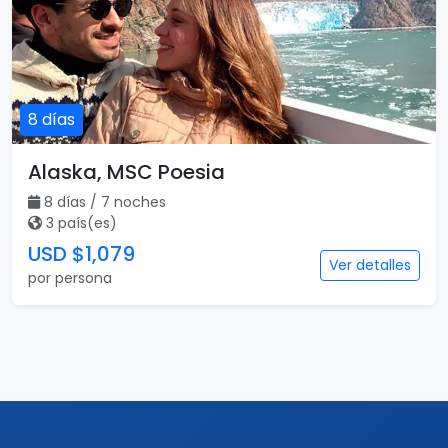
3 país(es)
USD $1,007
Ver detalles
por persona
Vuelo incluido
8 días
Alaska, MSC Poesia
8 días / 7 noches
3 país(es)
USD $1,079
Ver detalles