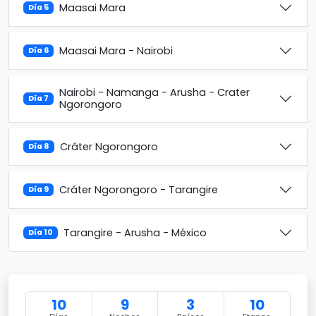
Maasai Mara
Día 5
Maasai Mara - Nairobi
Día 6
Nairobi - Namanga - Arusha - Crater
Día 7
Ngorongoro
Cráter Ngorongoro
Día 8
Cráter Ngorongoro - Tarangire
Día 9
Tarangire - Arusha - México
Día 10
10
9
3
10