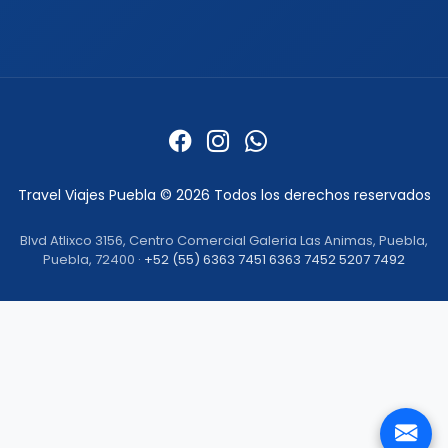
Quienes somos
Formas de pago
Politica de privacidad
Politicas de cancelacion
Preguntas frecuentes
Contacto
Travel Viajes Puebla © 2026 Todos los derechos reservados
Blvd Atlixco 3156, Centro Comercial Galeria Las Animas, Puebla,
Puebla, 72400 ·
+52 (55) 6363 7451
6363 7452
5207 7492