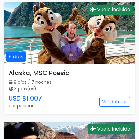
Sudáfrica
7 días / 7 noches
1 país(es)
USD $670
Ver detalles
por persona
Vuelo incluido
8 días
Alaska, MSC Poesia
8 días / 7 noches