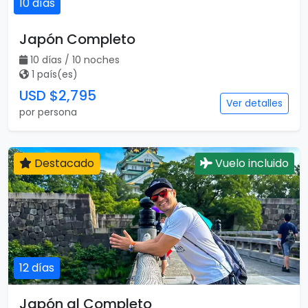
10 días
Japón Completo
10 días / 10 noches
1 país(es)
USD $2,795
Ver detalles
por persona
Destacado
Vuelo incluido
12 días
Japón al Completo