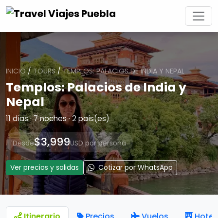
INICIO
/
TOURS
/
TEMPLOS: PALACIOS DE INDIA Y NEPAL
Templos: Palacios de India y
Nepal
11 días · 7 noches · 2 país(es)
$3,999
Desde
USD por persona
Ver precios y salidas
Cotizar por WhatsApp
Itinerario
Precios
Vuelos
Hotel