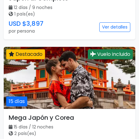
12 días / 9 noches
1 país(es)
USD $3,897
Ver detalles
por persona
Destacado
Vuelo incluido
15 días
Mega Japón y Corea
15 días / 12 noches
2 país(es)