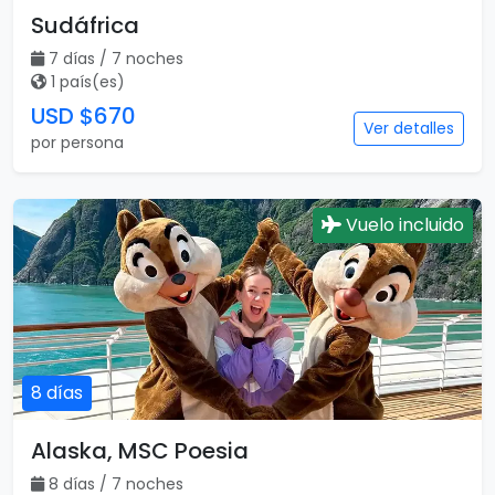
Sudáfrica
7 días / 7 noches
1 país(es)
USD $670
Ver detalles
por persona
Vuelo incluido
8 días
Alaska, MSC Poesia
8 días / 7 noches