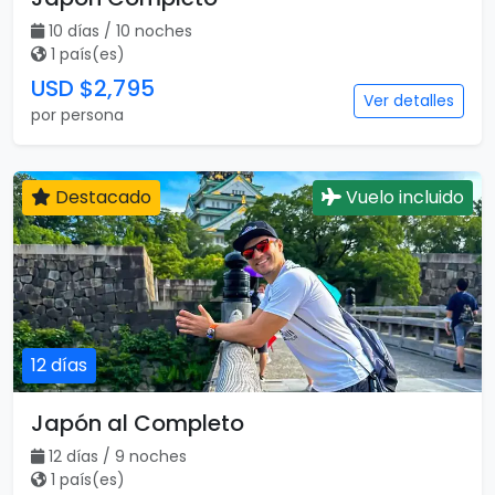
10 días / 10 noches
1 país(es)
USD $2,795
Ver detalles
por persona
Destacado
Vuelo incluido
12 días
Japón al Completo
12 días / 9 noches
1 país(es)